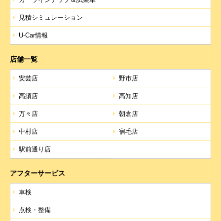
【4．規約について】
見積シミュレーション
1.本規約は事前の告知なく変更することがあります。
U-Car情報
変更した内容は本ページにてご確認いただくものとし
ます。
店舗一覧
安芸店
野市店
高須店
高知店
万々店
朝倉店
中村店
宿毛店
駅前通り店
アフターサービス
車検
点検・整備