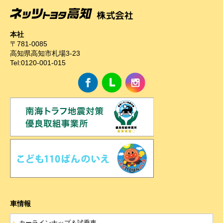
(3)お客様に不利益を与えないために⾏う、お客様に対
する迅速なご連絡（電⼦メール、電話、郵送によるご
連絡）
本社
(4)当社で取り扱っている商品・サービスなどに関する
〒781-0085
営業上のご案内
高知県高知市札場3-23
Tel:0120-001-015
(5)商品の企画・開発あるいはお客様満⾜向上策などの
検討のためのお客様アンケート調査の実施
【3．推奨環境について】
1.当社の推奨するインターネット環境にてお申込みを
お願いします。
推奨以外の環境によって発⽣した情報の不備や
それに伴う連絡の不徹底については責任を負いかねま
すので、あらかじめご了承ください。
なお、不具合の⽣じたデータについてはお客様にお断
り無く削除させていただく場合がございます。
※推奨環境については当社ホームページ内の「ご利⽤
車情報
にあたって」を参照ください。
カーラインナップ＆試乗車