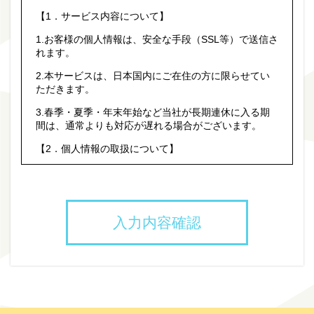
【1．サービス内容について】
1.お客様の個⼈情報は、安全な⼿段（SSL等）で送信さ
れます。
2.本サービスは、⽇本国内にご在住の⽅に限らせてい
ただきます。
3.春季・夏季・年末年始など当社が⻑期連休に⼊る期
間は、通常よりも対応が遅れる場合がございます。
【2．個人情報の取扱について】
1.当社ホームページ上に掲示する「プライバシー・ポ
リシー」に基づき、適切に取り扱うものとします。
2.当社が取得したお客様の個人情報は、以下の目的で
利用させていただきます。
(1)お客様リクエストに対応するにあたって問題が発⽣
した場合の確認・連絡
(2)お客様から照会があった場合のリクエスト情報の確
認